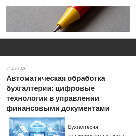
Skip
to
content
Социально-
Severouralsks
юридический
центр
24.02.2026
Автоматическая обработка
бухгалтерии: цифровые
технологии в управлении
финансовыми документами
Бухгалтерия
традиционно считается