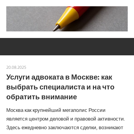
Skip
to
content
Социально-
Severouralsks
юридический
центр
20.08.2025
Услуги адвоката в Москве: как
выбрать специалиста и на что
обратить внимание
Москва как крупнейший мегаполис России
является центром деловой и правовой активности.
Здесь ежедневно заключаются сделки, возникают