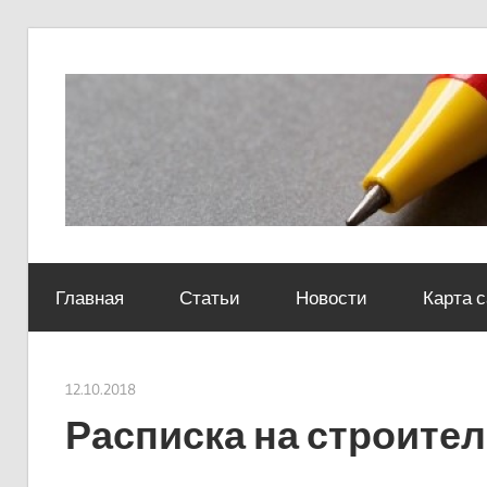
Skip
to
content
Социально-
юридический
Главная
Статьи
Новости
Карта 
центр
12.10.2018
Евгений Георгиевич
Расписка на строите