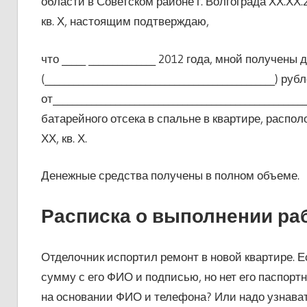
области в Советском районе г. Волгограда ХХ.ХХ.20
кв. Х, настоящим подтверждаю,
что _____ ______________ 2012 года, мной получены 
(________________________________________________) руб
от___________________________________________________
батарейного отсека в спальне в квартире, располо
ХХ, кв. Х.
Денежные средства получены в полном объеме.
Расписка о выполнении ра
Отделочник испортил ремонт в новой квартире. Е
сумму с его ФИО и подписью, но нет его паспорт
на основании ФИО и телефона? Или надо узнават