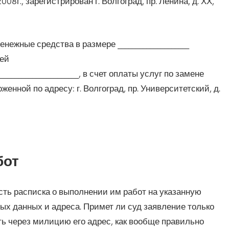
08г., зарегистрирован г. Волгоград, пр. Ленина, д. ХХ,
денежные средства в размере ____________________
лей
________________________, в счет оплаты услуг по замене
женной по адресу: г. Волгоград, пр. Университетский, д.
бот
сть расписка о выполнении им работ на указанную
ных данных и адреса. Примет ли суд заявление только
ь через милицию его адрес, как вообще правильно