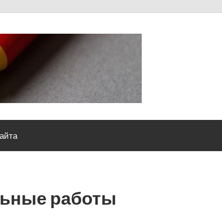
Severou
сайта
льные работы