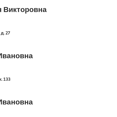
я Викторовна
д. 27
Ивановна
. 133
Ивановна