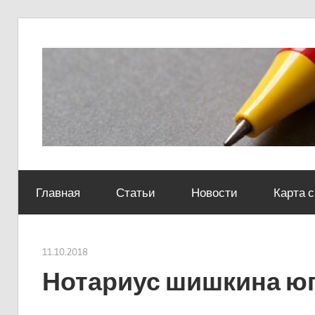
Skip
to
content
Социально-
юридический
Главная
Статьи
Новости
Карта 
центр
11.10.2018
Евгений Георгиевич
Нотариус шишкина ю