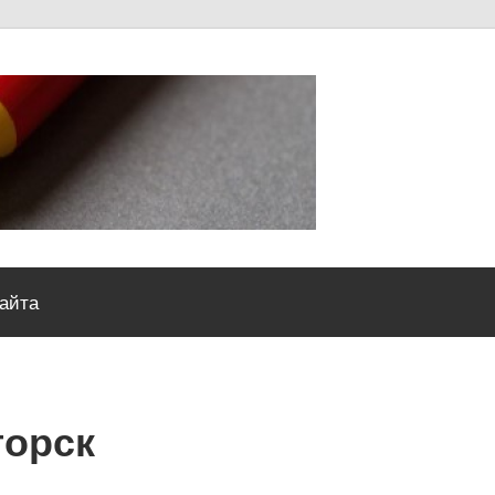
Severou
сайта
горск