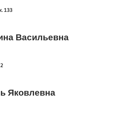
. 133
ина Васильевна
 2
ь Яковлевна