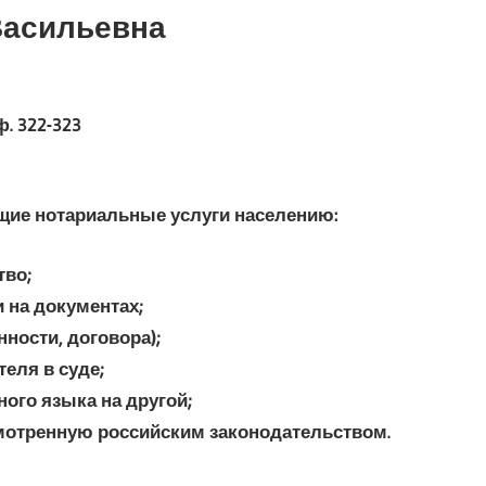
Васильевна
. 322-323
ие нотариальные услуги населению:
тво;
 на документах;
нности, договора);
еля в суде;
ого языка на другой;
мотренную российским законодательством.