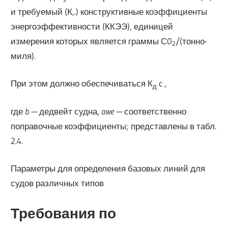
и требуемый (К,.) конструктивные коэффициенты
энергоэффективности (ККЭЭ), единицей
измерения которых является граммы С0
/(тонно-
2
миля).
При этом должно обеспечиваться К
c ,
д
где
b
—
дедвейт судна,
awe —
соответственно
поправочные коэффициенты; представлены в табл.
2.4.
Параметры для определения базовых линий для
судов различных типов
Требования по