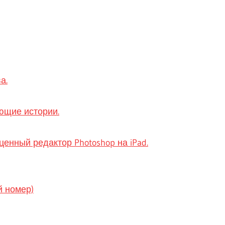
а.
ющие истории.
ценный редактор Photoshop на iPad.
й номер)