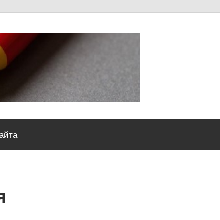
Severou
сайта
я