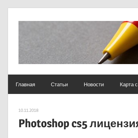
Skip
to
content
Социально-
юридический
Главная
Статьи
Новости
Карта 
центр
10.11.2018
Евгений Георгиевич
Photoshop cs5 лицензи