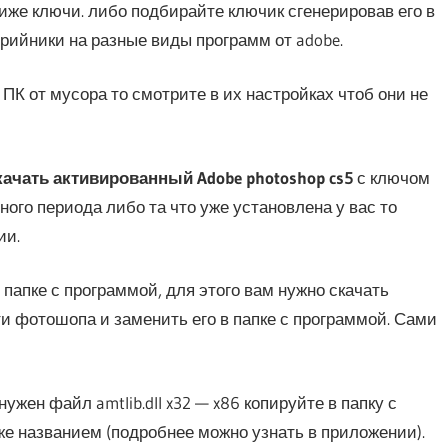
иже ключи. либо подбирайте ключик сгенерировав его в
ерийники на разные виды программ от adobe.
ПК от мусора то смотрите в их настройках чтоб они не
качать активированный Adobe photoshop cs5
с ключом
ого периода либо та что уже установлена у вас то
ии.
 папке с программой, для этого вам нужно скачать
 фотошопа и заменить его в папке с программой. Сами
жен файл amtlib.dll x32 — x86 копируйте в папку с
е названием (подробнее можно узнать в приложении).