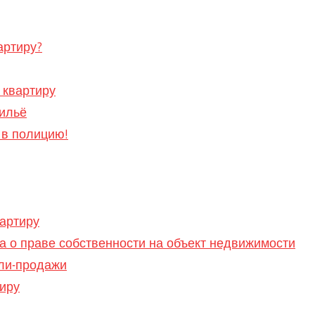
артиру?
 квартиру
жильё
 в полицию!
артиру
а о праве собственности на объект недвижимости
пли-продажи
иру