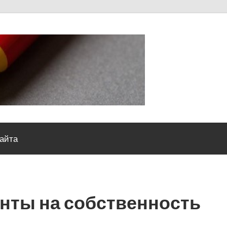
Severou
сайта
нты на собственность