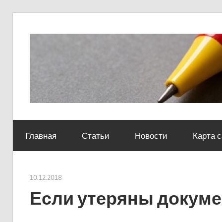
Skip
to
content
Социально-
юридический
Главная
Статьи
Новости
Карта 
центр
10.12.2018
Евгений Георгиевич
Если утеряны докуме