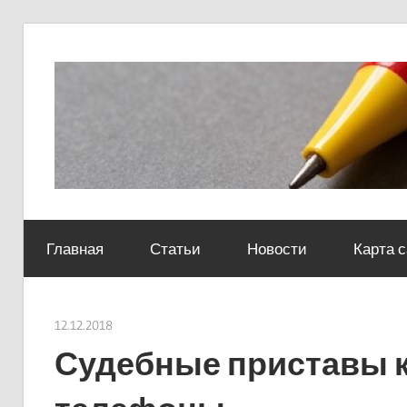
Skip
to
content
Социально-
юридический
Главная
Статьи
Новости
Карта 
центр
12.12.2018
Евгений Георгиевич
Судебные приставы к