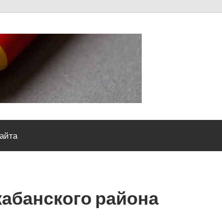
Severou
сайта
абанского района