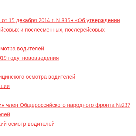
от 15 декабря 2014 г. N 835н «Об утверждении
йсовых и послесменных, послерейсовых
смотра водителей
19 году: нововведения
ицинского осмотра водителей
ации
ия член Общероссийского народного фронта №237
елей
кий осмотр водителей