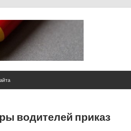
Severou
сайта
ры водителей приказ