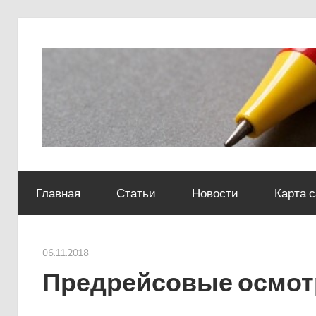
Skip
to
content
Социально-
юридический
Главная
Статьи
Новости
Карта 
центр
06.11.2018
Евгений Георгиевич
Предрейсовые осмот