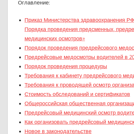
Оглавление:
Приказ Министерства здравоохранения РФ 
Порядка проведения предсменных, предре
медицинских осмотров»
Порядок проведения предрейсового медо
Предрейсовые медосмотры водителей в 20
Порядок проведения процедуры
Требования к кабинету предрейсового мед
Требования к проводящей осмотр организ
Стоимость обследований и сертификатов
Общероссийская общественная организац
Предрейсовый медицинский осмотр водит
Как организовать предрейсовый медицинс
Новое в законодательстве