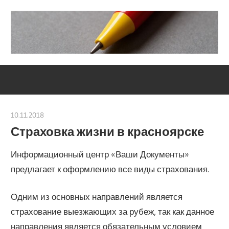
Skip
to
content
Социально-
Severouralsks
юридический
центр
10.11.2018
Евгений Георгиевич
Страховка жизни в красноярске
Информационный центр «Ваши Документы»
предлагает к оформлению все виды страхования.
Одним из основных направлений является
страхование выезжающих за рубеж, так как данное
направления является обязательным условием