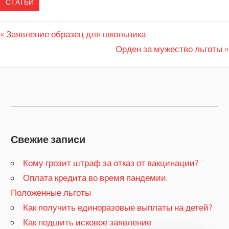
СТАТЬИ
Previous
Заявление образец для школьника
Навигация
Post:
Next
Орден за мужество льготы
по
Post:
записям
Свежие записи
Кому грозит штраф за отказ от вакцинации?
​Оплата кредита во время пандемии.
Положенные льготы
​Как получить единоразовые выплаты на детей?
Как подшить исковое заявление