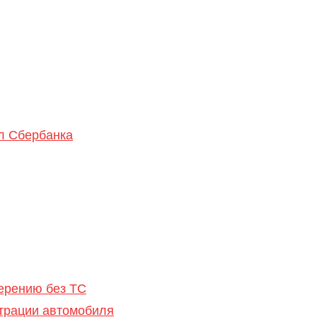
л Сбербанка
ерению без ТС
страции автомобиля