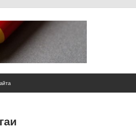
Severou
сайта
гаи