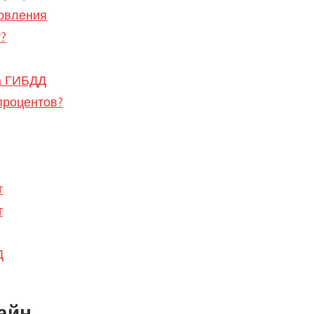
овления
?
а ГИБДД
процентов?
т
т
Д
айн