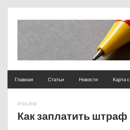
Skip
to
content
Социально-
юридический
Главная
Статьи
Новости
Карта 
центр
07.10.2018
Евгений Георгиевич
Как заплатить штраф 