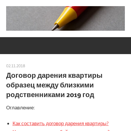
Skip
to
content
Социально-
Severouralsks
юридический
центр
02.11.2018
Евгений Георгиевич
Договор дарения квартиры
образец между близкими
родственниками 2019 год
Оглавление:
Как составить договор дарения квартиры?