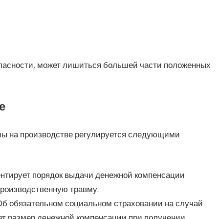
пасности, может лишиться большей части положенных
е
мы на производстве регулируется следующими
ентирует порядок выдачи денежной компенсации
производственную травму.
«Об обязательном социальном страховании на случай
ет размер денежной компенсации при получении