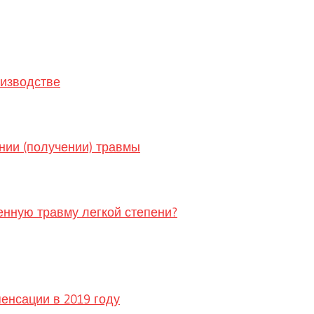
оизводстве
нии (получении) травмы
енную травму легкой степени?
енсации в 2019 году