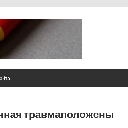
Severou
сайта
енная травмаположены