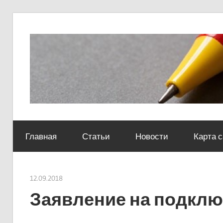
Skip
to
content
Социально-
юридический
Главная
Статьи
Новости
Карта 
центр
12.09.2018
Евгений Георгиевич
Заявление на подключ