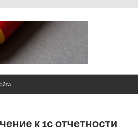
Severou
сайта
ение к 1с отчетности