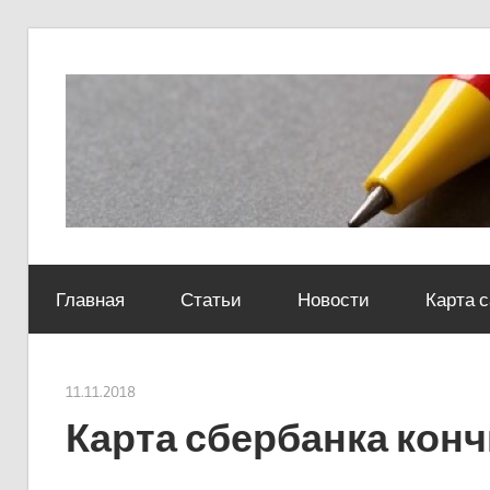
Skip
to
content
Социально-
юридический
Главная
Статьи
Новости
Карта 
центр
11.11.2018
Евгений Георгиевич
Карта сбербанка конч