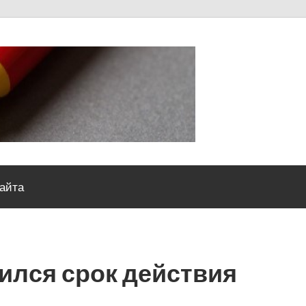
Severou
сайта
ился срок действия