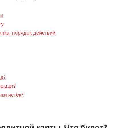
ты
ту
анка: порядок действий
ца?
текает?
чки истёк?
редитной карты. Что будет?