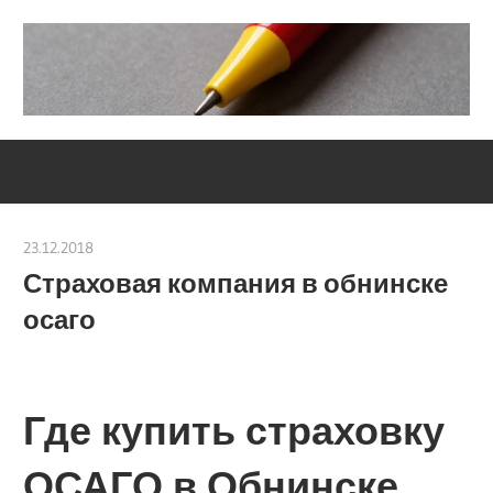
Skip
to
content
Социально-
Severouralsks
юридический
центр
23.12.2018
Евгений Георгиевич
Страховая компания в обнинске
осаго
Где купить страховку
ОСАГО в Обнинске