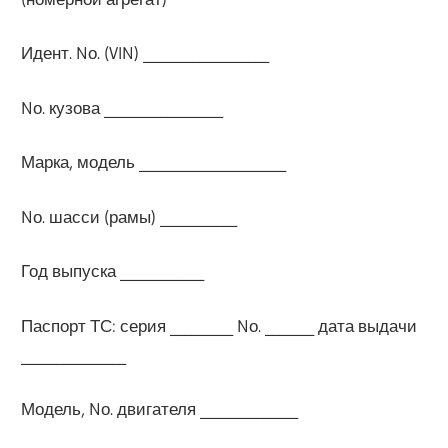
Идент. Nо. (VIN) __________________
Nо. кузова _________________
Марка, модель _____________________
Nо. шасси (рамы) ___________
Год выпуска ____________
Паспорт ТС: серия _________ Nо. _______ дата выдачи
_______________
Модель, Nо. двигателя ______________