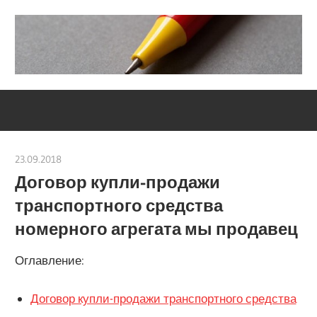
Skip
to
content
Социально-
Severouralsks
юридический
центр
23.09.2018
Евгений Георгиевич
Договор купли-продажи
транспортного средства
номерного агрегата мы продавец
Оглавление:
Договор купли-продажи транспортного средства