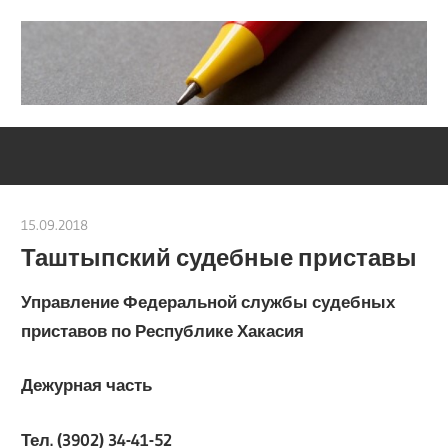
Skip
to
content
Социально-
Severouralsks
юридический
центр
15.09.2018
Евгений Георгиевич
Таштыпский судебные приставы
Управление Федеральной службы судебных
приставов по Республике Хакасия
Дежурная часть
Тел. (3902) 34-41-52