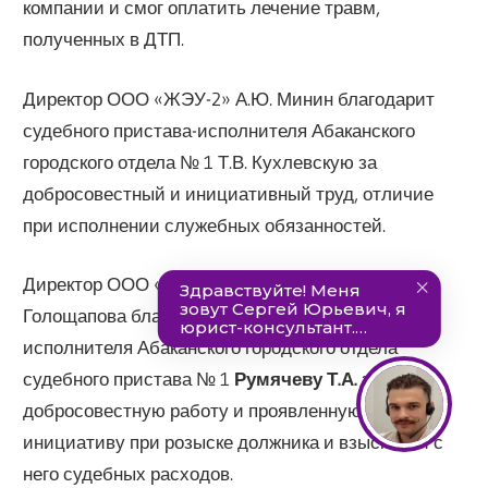
компании и смог оплатить лечение травм,
полученных в ДТП.
Директор ООО «ЖЭУ-2» А.Ю. Минин благодарит
судебного пристава-исполнителя Абаканского
городского отдела № 1 Т.В. Кухлевскую за
добросовестный и инициативный труд, отличие
при исполнении служебных обязанностей.
Директор ООО «Центр оценки и аудита» Т.В.
Голощапова благодарит судебного пристава-
исполнителя Абаканского городского отдела
судебного пристава № 1
Румячеву Т.А.
за
добросовестную работу и проявленную
инициативу при розыске должника и взыскании с
него судебных расходов.