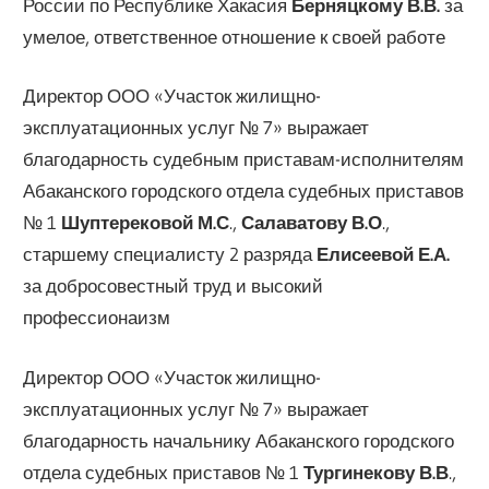
России по Республике Хакасия
Берняцкому В.В.
за
умелое, ответственное отношение к своей работе
Директор ООО «Участок жилищно-
эксплуатационных услуг № 7» выражает
благодарность судебным приставам-исполнителям
Абаканского городского отдела судебных приставов
№ 1
Шуптерековой М.С
.,
Салаватову В.О
.,
старшему специалисту 2 разряда
Елисеевой Е.А.
за добросовестный труд и высокий
профессионаизм
Директор ООО «Участок жилищно-
эксплуатационных услуг № 7» выражает
благодарность начальнику Абаканского городского
отдела судебных приставов № 1
Тургинекову В.В
.,