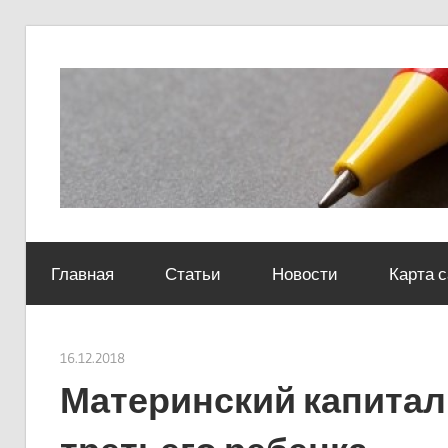
Skip
to
content
Социально-
юридический
Главная
Статьи
Новости
Карта 
центр
16.12.2018
Евгений Георгиевич
Материнский капитал 