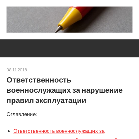
Skip
to
content
Социально-
Severouralsks
юридический
центр
08.11.2018
Евгений Георгиевич
Ответственность
военнослужащих за нарушение
правил эксплуатации
Оглавление:
Ответственность военнослужащих за