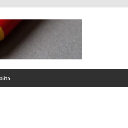
Severou
сайта