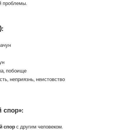
й проблемы.
:
рачун
ун
ка, побоище
сть, неприязнь, неистовство
 спор»:
й спор
с другим человеком.