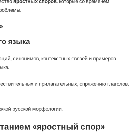
ество
яростных споров
, которые со временем
проблемы.
»
го языка
ций, синонимов, контекстных связей и примеров
ыка.
ствительных и прилагательных, спряжению глаголов,
жкой русской морфологии.
танием «яростный спор»