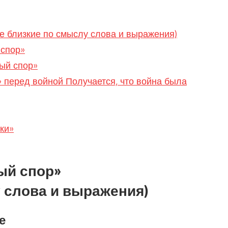
же близкие по смыслу слова и выражения)
 спор»
ый спор»
» перед войной Получается, что война была
ки»
ый спор»
у слова и выражения)
е