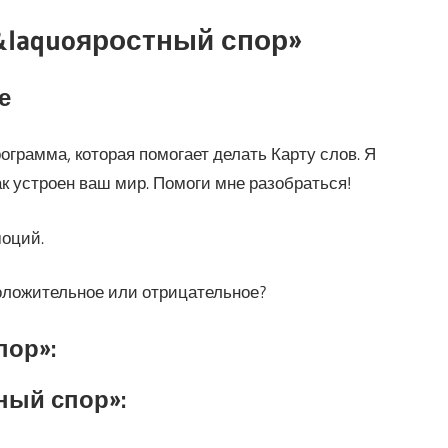
&laquoяростный спор»
е
ограмма, которая помогает делать Карту слов. Я
ак устроен ваш мир. Помоги мне разобраться!
моций.
положительное или отрицательное?
пор»:
ный спор»: