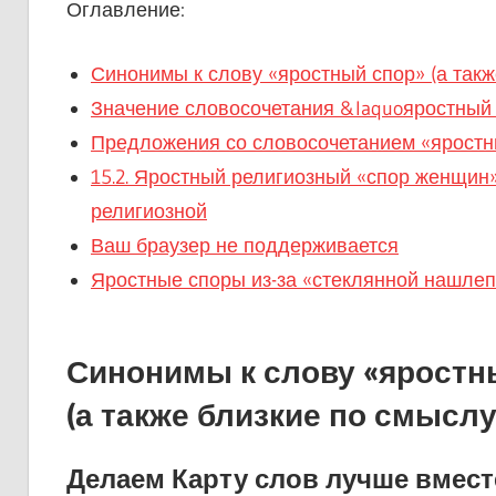
Оглавление:
Синонимы к слову «яростный спор» (а так
Значение словосочетания &laquoяростный
Предложения со словосочетанием «яростн
15.2. Яростный религиозный «спор женщин
религиозной
Ваш браузер не поддерживается
Яростные споры из-за «стеклянной нашлеп
Синонимы к слову «яростн
(а также близкие по смысл
Делаем Карту слов лучше вмест