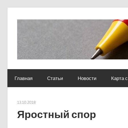
Skip
to
content
Социально-
юридический
Главная
Статьи
Новости
Карта 
центр
13.10.2018
Евгений Георгиевич
Яростный спор