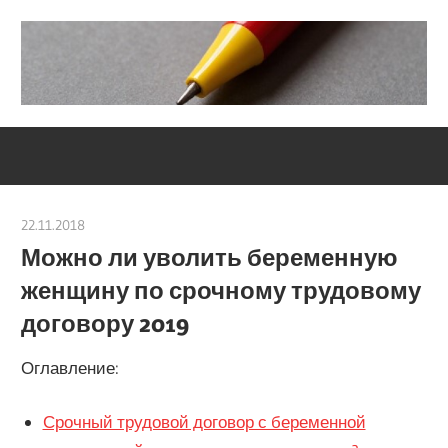
Skip
to
content
Социально-
Severouralsks
юридический
центр
22.11.2018
Евгений Георгиевич
Можно ли уволить беременную
женщину по срочному трудовому
договору 2019
Оглавление:
Срочный трудовой договор с беременной