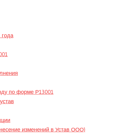
 года
001
олнения
оду по форме Р13001
 устав
кции
внесение изменений в Устав ООО)