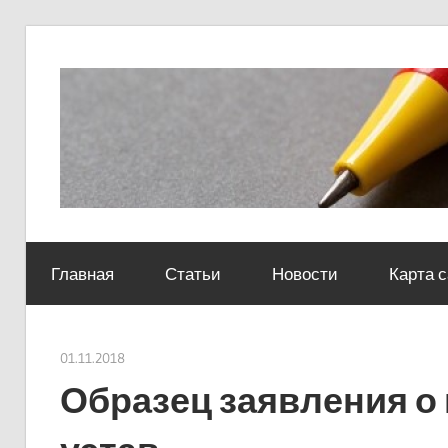
Skip
to
content
Социально-
юридический
Главная
Статьи
Новости
Карта 
центр
01.11.2018
Евгений Георгиевич
Образец заявления о