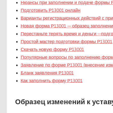
Нюансы при заполнении и подаче формы Р
Подготовить Р13001 онлайн
Варианты регистрационных действий с п
Новая форма Р13001 — образец заполнения
Перестаньте терять время и деньги —подго
Простой мастер подготовки формы Р13001
Скачать новую форму Р13001
Популярные вопросы по заполнению фор
Заявление по форме Р13001 (внесение из
Бланк заявления Р13001
Как заполнить форму Р13001
Образец изменений к устав