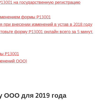
13001 на государственную регистрацию
рименением формы Р13001
 при внесении изменений в устав в 2018 году
товьте форму Р13001 онлайн всего за 5 минут.
мы Р13001
менений ООО)
у ООО для 2019 года