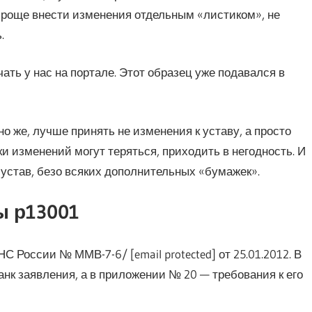
Проще внести изменения отдельным «листиком», не
.
ть у нас на портале. Этот образец уже подавался в
но же, лучше принять не изменения к уставу, а просто
ки изменений могут теряться, приходить в негодность. И
 устав, безо всяких дополнительных «бумажек».
ы р13001
 России № ММВ-7-6/ [email protected] от 25.01.2012. В
нк заявления, а в приложении № 20 — требования к его