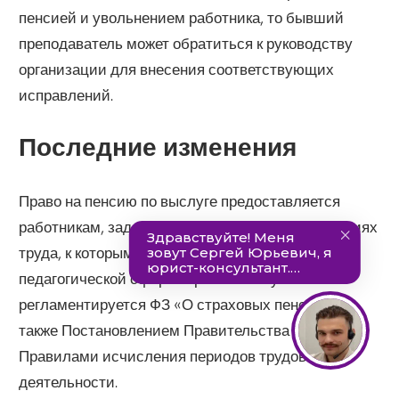
пенсией и увольнением работника, то бывший
преподаватель может обратиться к руководству
организации для внесения соответствующих
исправлений.
Последние изменения
Право на пенсию по выслуге предоставляется
работникам, задействованным на особых условиях
труда, к которым относятся работники
педагогической сферы. Право на такую пенсию
регламентируется ФЗ «О страховых пенсиях», в
также Постановлением Правительства №781 и
Правилами исчисления периодов трудовой
деятельности.