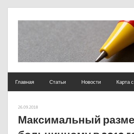
Skip
to
content
Социально-
юридический
Главная
Статьи
Новости
Карта 
центр
26.09.2018
Евгений Георгиевич
Максимальный разме