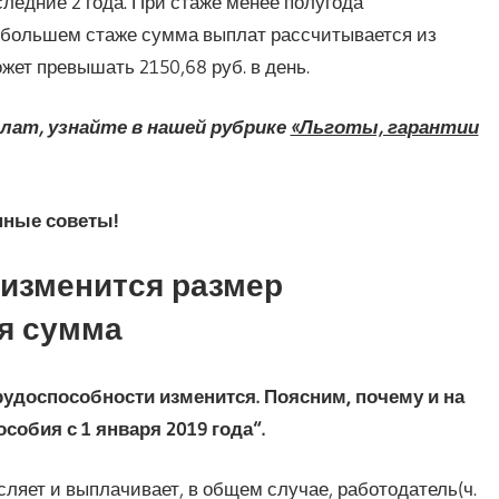
следние 2 года. При стаже менее полугода
и большем стаже сумма выплат рассчитывается из
жет превышать 2150,68 руб. в день.
лат, узнайте в нашей рубрике
«Льготы, гарантии
нные советы!
х изменится размер
ая сумма
рудоспособности изменится. Поясним, почему и на
собия с 1 января 2019 года“.
ляет и выплачивает, в общем случае, работодатель(ч.