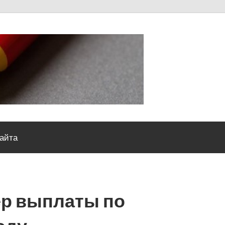
Severou
сайта
р выплаты по