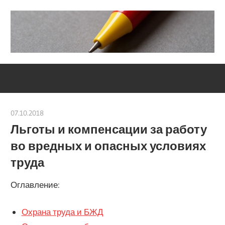
Skip
to
content
Социально-
Severouralsks
юридический
центр
07.10.2018
Евгений Георгиевич
Льготы и компенсации за работу
во вредных и опасных условиях
труда
Оглавление:
Охрана труда и БЖД