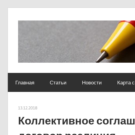
Skip
to
content
Социально-
юридический
Главная
Статьи
Новости
Карта 
центр
13.12.2018
Евгений Георгиевич
Коллективное соглаш