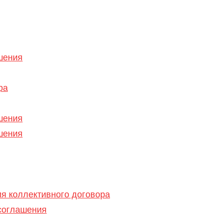
шения
ра
шения
шения
я коллективного договора
 соглашения