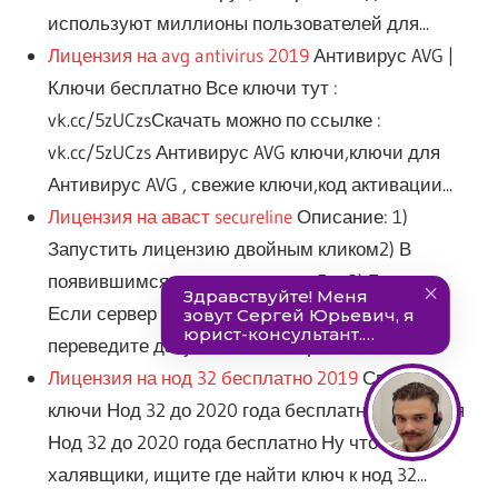
используют миллионы пользователей для...
Лицензия на avg antivirus 2019
Антивирус AVG |
Ключи бесплатно Все ключи тут :
vk.cc/5zUCzsСкачать можно по ссылке :
vk.cc/5zUCzs Антивирус AVG ключи,ключи для
Антивирус AVG , свежие ключи,код активации...
Лицензия на аваст secureline
Описание: 1)
Запустить лицензию двойным кликом2) В
появившимся окошке нажать «Да»3) Готово.
Если сервер не принял файл лицензии, то
переведите дату на компьютере на 1...
Лицензия на нод 32 бесплатно 2019
Свежие
ключи Нод 32 до 2020 года бесплатно Лицензия
Нод 32 до 2020 года бесплатно Ну что
халявщики, ищите где найти ключ к нод 32...