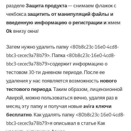
разделе
Защита продукта
— снимаем флажок с
чекбокса
защитить от манипуляций файлы и
введенную информацию о регистрации и
жмем
Ok
внизу окна!
Затем нужно удалить папку <80b8c23c-16e0-4cd8-
bbc3-cecec9a78b79>. Папка <80b8c23c-16e0-4cd8-
bbc3-cecec9a78b79>содержит информацию о
тестовом 30-ти дневном периоде. После ее
удаления у нас появляется возможность
нового
тестового периода
. Таким образом, лицензионной
Авирой, можно пользоваться вечно, удаляя раз в
месяц эту папку и получая новые
avira ключи
бесплатно
. Как удалять папку <80b8c23c-16e0-4cd8-
bbc3-cecec9a78b79>я описывал в статье Как