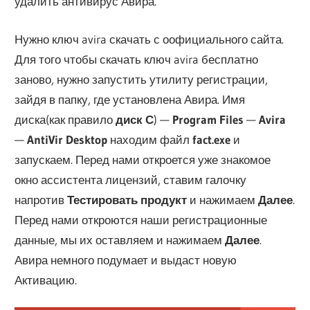
удалить антивирус Авира.
Нужно ключ avira скачать с оофициального сайта.
Для того чтобы скачать ключ avira бесплатно
заново, нужно запустить утилиту регистрации,
зайдя в папку, где установлена Авира. Имя
диска(как правило
диск С
) —
Program Files
—
Avira
—
AntiVir Desktop
находим файл
fact.exe
и
запускаем. Перед нами откроется уже знакомое
окно ассистента лицензий, ставим галочку
напротив
Тестировать продукт
и нажимаем
Далее
.
Перед нами откроются наши регистрационные
данные, мы их оставляем и нажимаем
Далее
.
Авира немного подумает и выдаст новую
Активацию.