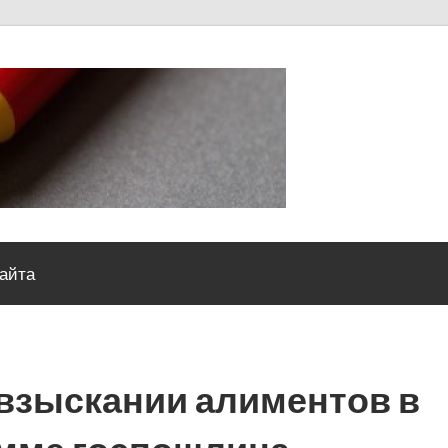
Severou
сайта
 взыскании алиментов в