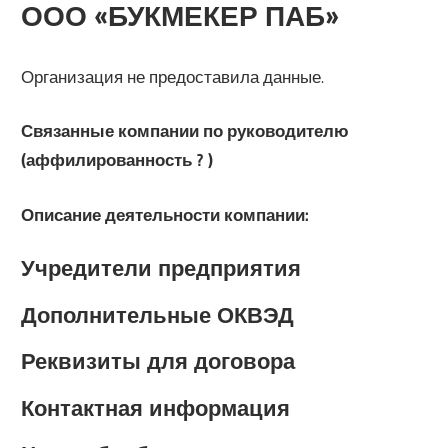
ООО «БУКМЕКЕР ПАБ»
Организация не предоставила данные.
Связанные компании по руководителю
(аффилированность ? )
Описание деятельности компании:
Учредители предприятия
Дополнительные ОКВЭД
Реквизиты для договора
Контактная информация