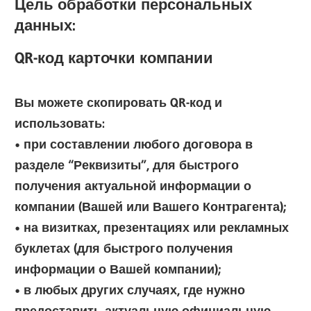
Цель обработки персональных
данных:
QR-код карточки компании
Вы можете скопировать QR-код и
использовать:
• при составлении любого договора в
разделе “Реквизиты”, для быстрого
получения актуальной информации о
компании (Вашей или Вашего Контрагента);
• на визитках, презентациях или рекламных
буклетах (для быстрого получения
информации о Вашей компании);
• в любых других случаях, где нужно
предоставить актуальную официальную