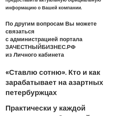
информацию о Вашей компании.
По другим вопросам Вы можете
связаться
с администрацией портала
ЗАЧЕСТНЫЙБИЗНЕС.РФ
из Личного кабинета
«Ставлю сотню». Кто и как
зарабатывает на азартных
петербуржцах
Практически у каждой