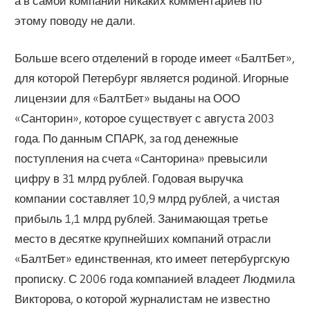
а в самой компании никаких комментариев по
этому поводу не дали.
Больше всего отделений в городе имеет «БалтБет»,
для которой Петербург является родиной. Игорные
лицензии для «БалтБет» выданы на ООО
«Санторин», которое существует с августа 2003
года. По данным СПАРК, за год денежные
поступления на счета «Санторина» превысили
цифру в 31 млрд рублей. Годовая выручка
компании составляет 10,9 млрд рублей, а чистая
прибыль 1,1 млрд рублей. Занимающая третье
место в десятке крупнейших компаний отрасли
«БалтБет» единственная, кто имеет петербургскую
прописку. С 2006 года компанией владеет Людмила
Викторова, о которой журналистам не известно