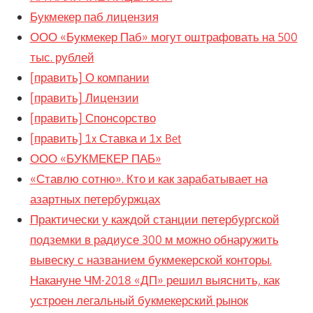
Букмекер паб лицензия
ООО «Букмекер Паб» могут оштрафовать на 500
тыс. рублей
[править] О компании
[править] Лицензии
[править] Спонсорство
[править] 1x Ставка и 1х Bet
ООО «БУКМЕКЕР ПАБ»
«Ставлю сотню». Кто и как зарабатывает на
азартных петербуржцах
Практически у каждой станции петербургской
подземки в радиусе 300 м можно обнаружить
вывеску с названием букмекерской конторы.
Накануне ЧМ-2018 «ДП» решил выяснить, как
устроен легальный букмекерский рынок