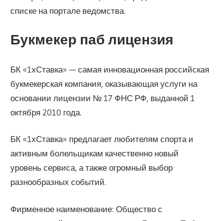
списке на портале ведомства.
Букмекер паб лицензия
БК «1хСтавка» — самая инновационная российская
букмекерская компания, оказывающая услуги на
основании лицензии № 17 ФНС РФ, выданной 1
октября 2010 года.
БК «1хСтавка» предлагает любителям спорта и
активным болельщикам качественно новый
уровень сервиса, а также огромный выбор
разнообразных событий.
Фирменное наименование: Общество с