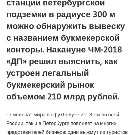
станции петербургской
подземки в радиусе 300 м
можно обнаружить вывеску
с названием букмекерской
конторы. Накануне ЧМ-2018
«ДП» решил выяснить, как
устроен легальный
букмекерский рынок
объемом 210 млрд рублей.
Чемпионат мира по футболу — 2018 как по всей
России, так и в Петербурге повлияет на многих
представителей бизнеса: одни выжмут из туристов