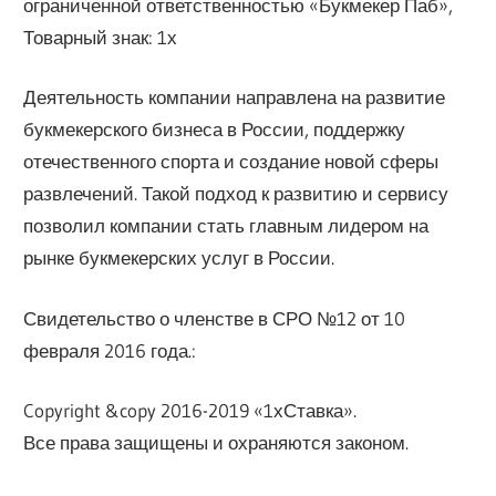
ограниченной ответственностью «Букмекер Паб»,
Товарный знак: 1х
Деятельность компании направлена на развитие
букмекерского бизнеса в России, поддержку
отечественного спорта и создание новой сферы
развлечений. Такой подход к развитию и сервису
позволил компании стать главным лидером на
рынке букмекерских услуг в России.
Свидетельство о членстве в СРО №12 от 10
февраля 2016 года.:
Copyright &copy 2016-2019 «1хСтавка».
Все права защищены и охраняются законом.