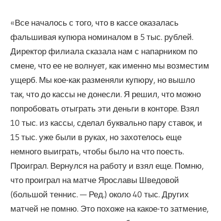
«Все началось с того, что в кассе оказалась
фальшивая купюра номиналом в 5 тыс. рублей.
Директор филиала сказала нам с напарником по
смене, что ее не волнует, как именно мы возместим
ущерб. Мы кое-как разменяли купюру, но вышло
так, что до кассы не донесли. Я решил, что можно
попробовать отыграть эти деньги в конторе. Взял
10 тыс. из кассы, сделал буквально пару ставок, и
15 тыс. уже были в руках, но захотелось еще
немного выиграть, чтобы было на что поесть.
Проиграл. Вернулся на работу и взял еще. Помню,
что проиграл на матче Ярославы Шведовой
(большой теннис. — Ред.) около 40 тыс. Других
матчей не помню. Это похоже на какое-то затмение,