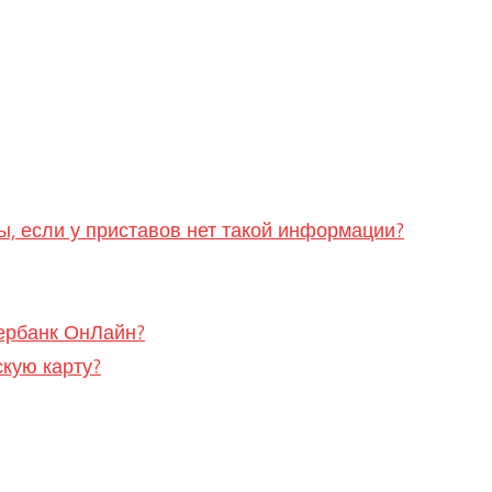
ты, если у приставов нет такой информации?
бербанк ОнЛайн?
скую карту?