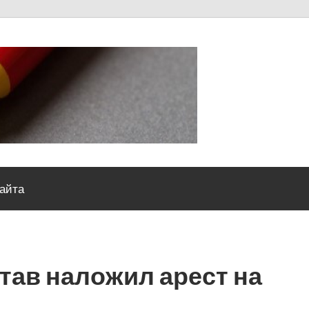
Severou
сайта
став наложил арест на