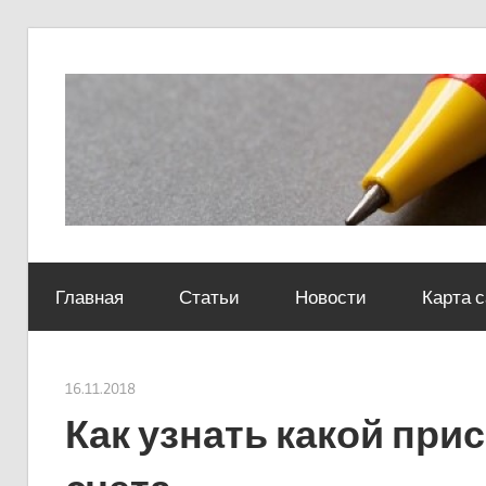
Skip
to
content
Социально-
юридический
Главная
Статьи
Новости
Карта 
центр
16.11.2018
Евгений Георгиевич
Как узнать какой при