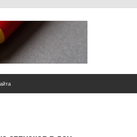
Severou
сайта