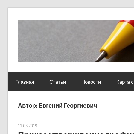
Skip
to
content
Социально-
юридический
Главная
Статьи
Новости
Карта 
центр
Автор:
Евгений Георгиевич
11.03.2019
Евгений Георгиевич