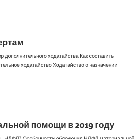
ертам
р дополнительного ходатайства Как составить
тельное ходатайство Ходатайство о назначении
льной помощи в 2019 году
щь НДФЛ? Особенности обложения НДФЛ материальной