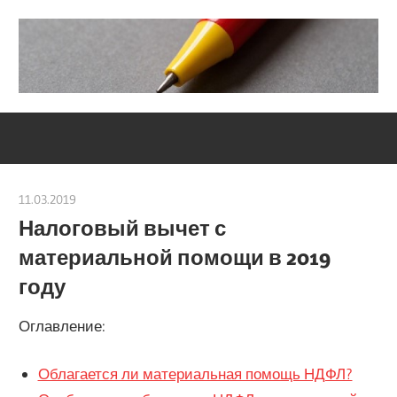
Skip
to
content
Социально-
Severouralsks
юридический
центр
11.03.2019
Евгений Георгиевич
Налоговый вычет с
материальной помощи в 2019
году
Оглавление:
Облагается ли материальная помощь НДФЛ?