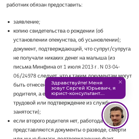
работник обязан предоставить:
заявление;
копию свидетельства о рождении (об
установлении опекунства, об усыновлении);
документ, подтверждающий, что супруг/супруга
не получали никаких денег на малыша (из
письма Минфина от 1 июля 2013 г . N 03-04-
06/24978 следует, что к таким документам могут
быть отнесены справка 2-НДФЛ от второго
родителя, а если он не трудоустроен – копия
трудовой или подтверждение из службы
занятости);
если второго родителя нет, работодателю
представляются документы о разводе, смерти
или иные бумаги, подтверждающие факт