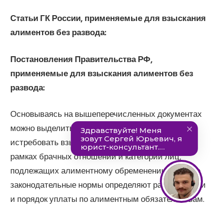
Статьи ГК России, применяемые для взыскания
алиментов без развода:
Постановления Правительства РФ,
применяемые для взыскания алиментов без
развода:
Основываясь на вышеперечисленных документах
можно выделить категории лиц, которые вправе
истребовать взыскания алиментных выплат в
рамках брачных отношений и категории лиц,
подлежащих алиментному обременению. Данные
законодательные нормы определяют размер, сроки
и порядок уплаты по алиментным обязательствам.