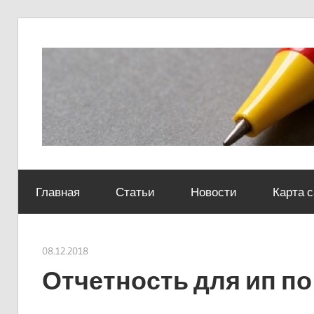
Skip
to
content
Социально-
юридический
Главная
Статьи
Новости
Карта 
центр
08.12.2018
Евгений Георгиевич
Отчетность для ип п