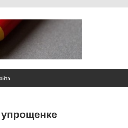
Severou
сайта
о упрощенке