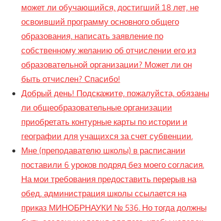
может ли обучающийся, достигший 18 лет, не
освоивший программу основного общего
образования, написать заявление по
собственному желанию об отчислении его из
образовательной организации? Может ли он
быть отчислен? Спасибо!
Добрый день! Подскажите, пожалуйста, обязаны
ли общеобразовательные организации
приобретать контурные карты по истории и
географии для учащихся за счет субвенции.
Мне (преподавателю школы) в расписании
поставили 6 уроков подряд без моего согласия.
На мои требования предоставить перерыв на
обед, администрация школы ссылается на
приказ МИНОБРНАУКИ № 536. Но тогда должны