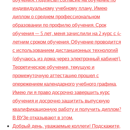
индивидуальному учебному плану. Имею
диплом о среднем профессиональном
образовании по профилю обучения. Срок
обучения — 5 лет, меня зачислили на 2 курс с 4-
летним сроком обучения. Обучение проводится
с использованием дистанционных технологий
(обучаюсь из дома через электронный кабинет).
Теоретическое обучение, текущую и
промежуточную аттестацию прошел с
опережением календарного учебного графика.
Имею ли я право досрочно завершить курс
обучения и досрочно защитить выпускную
квалификационную работу и получить диплом?
В ВУЗе отказывают в этом.
Добрый день, уважаемые коллеги! Подскажите,