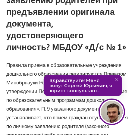
предъявлении оригинала
документа,
удостоверяющего
личность? МБДОУ «Д/с № 1»
Правила приема в образовательные учреждения
дошкольного образования регулируются Приказом
Минобрнауки России от 08.04.2014 N 293 «Об
утверждении Порядка приема граждан на обучение
по образовательным программам дошкольного
образования». П. 9 указанного документа
устанавливает, что прием граждан осуществляется
по личному заявлению родителя (законного
представителя) ребенка при предъявлении