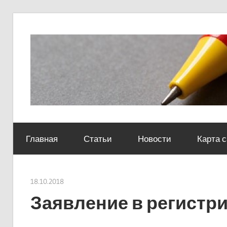
Skip
to
content
Социально-
юридический
Главная
Статьи
Новости
Карта 
центр
18.10.2018
Евгений Георгиевич
Заявление в регистр