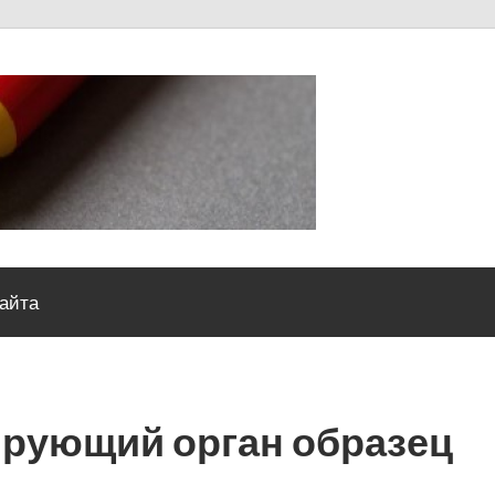
Severou
сайта
ирующий орган образец