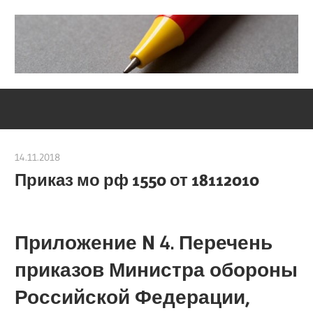
Skip
to
content
Социально-
Severouralsks
юридический
центр
14.11.2018
Евгений Георгиевич
Приказ мо рф 1550 от 18112010
Приложение N 4. Перечень
приказов Министра обороны
Российской Федерации,