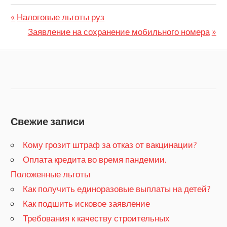
Previous
Налоговые льготы руз
Навигация
Post:
Next
Заявление на сохранение мобильного номера
по
Post:
записям
Свежие записи
Кому грозит штраф за отказ от вакцинации?
​Оплата кредита во время пандемии.
Положенные льготы
​Как получить единоразовые выплаты на детей?
Как подшить исковое заявление
Требования к качеству строительных