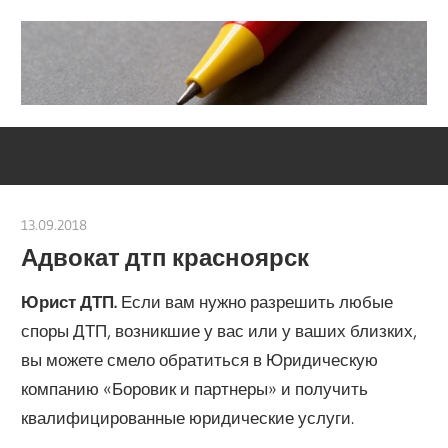
Skip
to
content
Социально-
Severouralsks
юридический
центр
13.09.2018
Евгений Георгиевич
Адвокат дтп красноярск
Юрист ДТП.
Если вам нужно разрешить любые
споры ДТП, возникшие у вас или у ваших близких,
вы можете смело обратиться в Юридическую
компанию «Боровик и партнеры» и получить
квалифицированные юридические услуги.