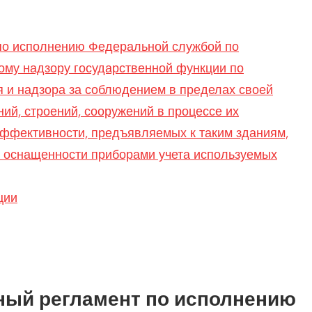
по исполнению Федеральной службой по
ному надзору государственной функции по
 и надзора за соблюдением в пределах своей
ий, строений, сооружений в процессе их
эффективности, предъявляемых к таким зданиям,
х оснащенности приборами учета используемых
ции
ный регламент по исполнению