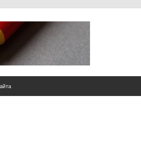
Severou
сайта