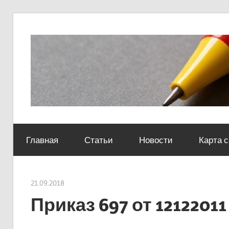
Skip
to
content
Социально-
юридический
Главная
Статьи
Новости
Карта 
центр
21.09.2018
Евгений Георгиевич
Приказ 697 от 12122011