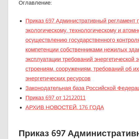
Оглавление:
Приказ 697 Административный регламент 
экологическому, технологическому и атом
осуществлению государственного контроля
компетенции собственниками нежилых здан
эксплуатации требований энергетической 
строениям, сооружениям, требований об и
энергетических ресурсов
Законодательная база Российской Федера
Приказ 697 от 12122011
АРХИВ НОВОСТЕЙ. 176 ГОДА
Приказ 697 Административ