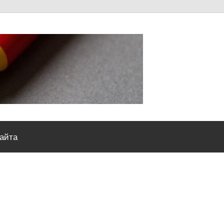
Severou
сайта