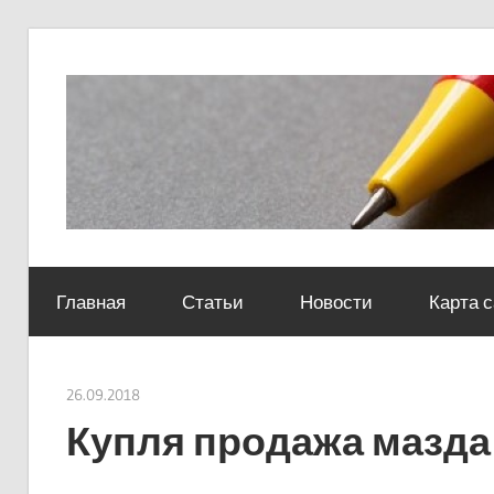
Skip
to
content
Социально-
юридический
Главная
Статьи
Новости
Карта 
центр
26.09.2018
Евгений Георгиевич
Купля продажа мазда