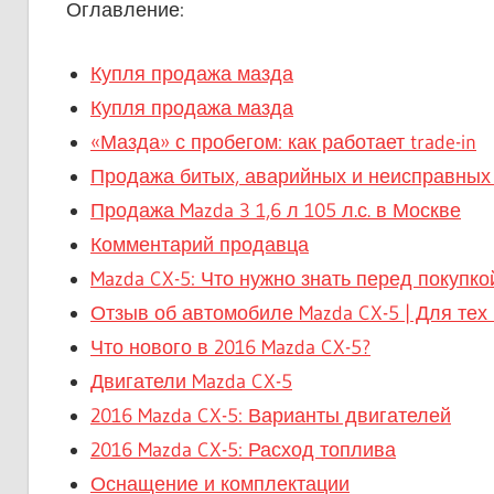
Оглавление:
Купля продажа мазда
Купля продажа мазда
«Мазда» с пробегом: как работает trade-in
Продажа битых, аварийных и неисправных
Продажа Mazda 3 1,6 л 105 л.с. в Москве
Комментарий продавца
Mazda CX-5: Что нужно знать перед покупко
Отзыв об автомобиле Mazda CX-5 | Для тех к
Что нового в 2016 Mazda CX-5?
Двигатели Mazda CX-5
2016 Mazda CX-5: Варианты двигателей
2016 Mazda CX-5: Расход топлива
Оснащение и комплектации