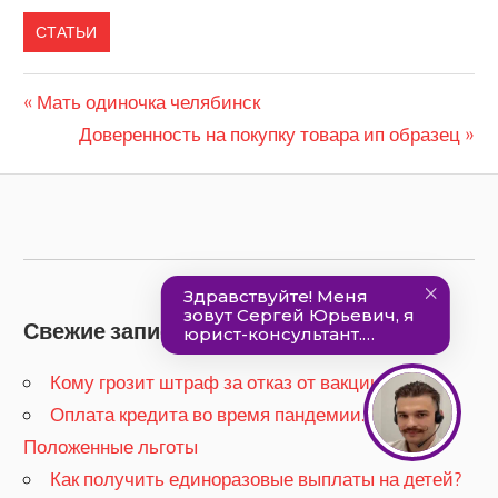
СТАТЬИ
Previous
Мать одиночка челябинск
Навигация
Post:
Next
Доверенность на покупку товара ип образец
по
Post:
записям
Свежие записи
Кому грозит штраф за отказ от вакцинации?
​Оплата кредита во время пандемии.
Положенные льготы
​Как получить единоразовые выплаты на детей?