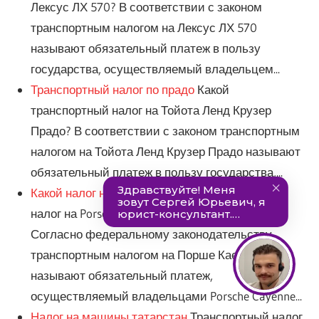
Лексус ЛХ 570? В соответствии с законом
транспортным налогом на Лексус ЛХ 570
называют обязательный платеж в пользу
государства, осуществляемый владельцем...
Транспортный налог по прадо
Какой
транспортный налог на Тойота Ленд Крузер
Прадо? В соответствии с законом транспортным
налогом на Тойота Ленд Крузер Прадо называют
обязательный платеж в пользу государства,...
Какой налог на порш каен
Какой транспортный
налог на Porsche Cayenne в регионах России?
Согласно федеральному законодательству
транспортным налогом на Порше Каен (ТН)
называют обязательный платеж,
осуществляемый владельцами Porsche Cayenne...
Налог на машины татарстан
Транспортный налог