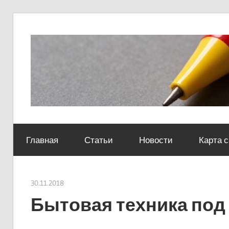
Skip
to
content
Социально-
юридический
Главная
Статьи
Новости
Карта 
центр
30.11.2018
Евгений Георгиевич
Бытовая техника под