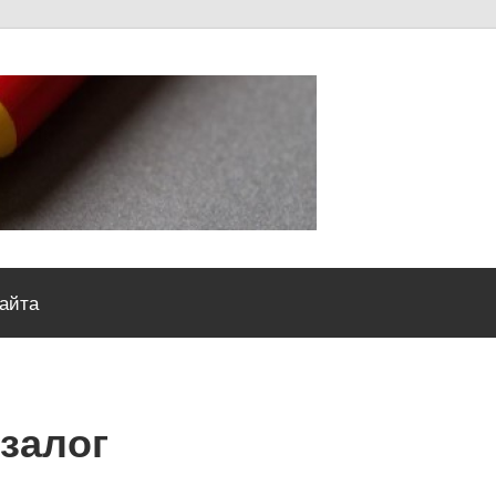
Severou
сайта
 залог