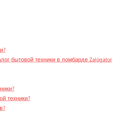
и?
алог бытовой техники в ломбарде Zalogator
хники?
ой техники?
в?