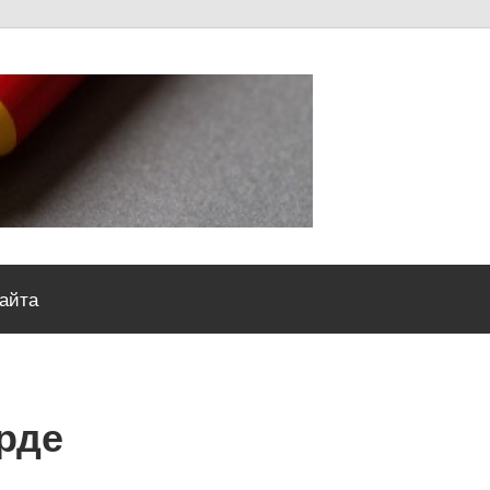
Severou
сайта
рде