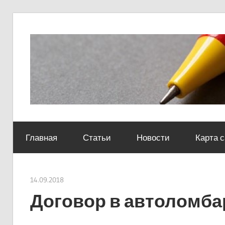
Skip
to
content
Социально-
юридический
Главная
Статьи
Новости
Карта 
центр
14.09.2018
Евгений Георгиевич
Договор в автоломба