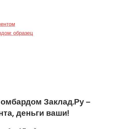
иентом
рдом: образец
ломбардом Заклад.Ру –
та, деньги ваши!