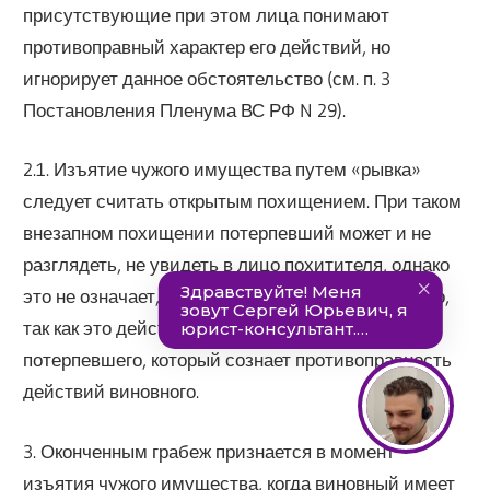
присутствующие при этом лица понимают
противоправный характер его действий, но
игнорирует данное обстоятельство (см. п. 3
Постановления Пленума ВС РФ N 29).
2.1. Изъятие чужого имущества путем «рывка»
следует считать открытым похищением. При таком
внезапном похищении потерпевший может и не
разглядеть, не увидеть в лицо похитителя, однако
это не означает, что похищение совершено тайно,
так как это действие совершается в присутствии
потерпевшего, который сознает противоправность
действий виновного.
3. Оконченным грабеж признается в момент
изъятия чужого имущества, когда виновный имеет