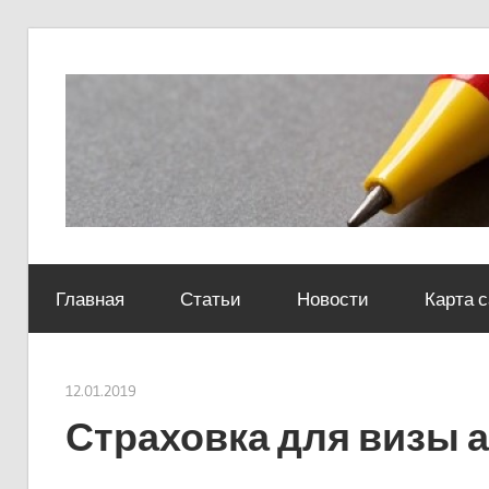
Skip
to
content
Социально-
юридический
Главная
Статьи
Новости
Карта 
центр
12.01.2019
Евгений Георгиевич
Страховка для визы 