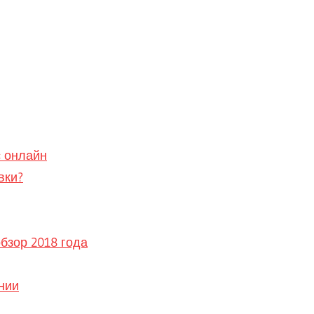
с онлайн
вки?
бзор 2018 года
нии