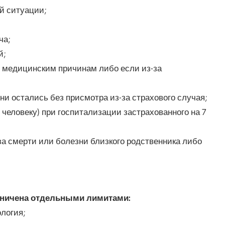
й ситуации;
ча;
й;
о медицинским причинам либо если из-за
ни остались без присмотра из-за страхового случая;
 человеку) при госпитализации застрахованного на 7
за смерти или болезни близкого родственника либо
раничена отдельными лимитами:
логия;