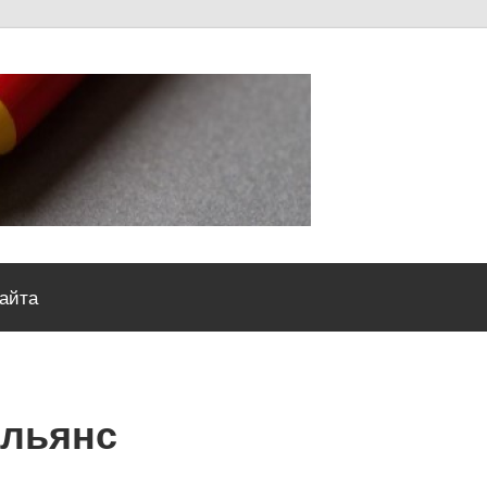
Severou
сайта
альянс