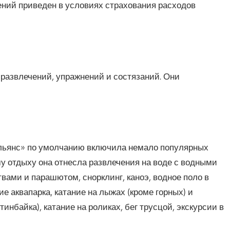
ений приведен в условиях страхования расходов
развлечений, упражнений и состязаний. Они
льянс» по умолчанию включила немало популярных
му отдыху она отнесла развлечения на воде с водными
ами и парашютом, снорклинг, каноэ, водное поло в
е аквапарка, катание на лыжах (кроме горных) и
тинбайка), катание на роликах, бег трусцой, экскурсии в