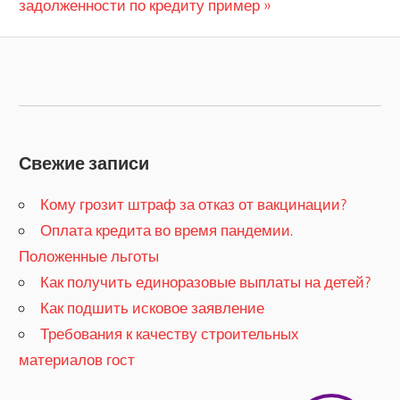
по
Post:
задолженности по кредиту пример
записям
Свежие записи
Кому грозит штраф за отказ от вакцинации?
​Оплата кредита во время пандемии.
Положенные льготы
​Как получить единоразовые выплаты на детей?
Как подшить исковое заявление
Требования к качеству строительных
материалов гост