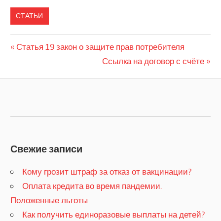
СТАТЬИ
Previous
Статья 19 закон о защите прав потребителя
Навигация
Post:
Next
Ссылка на договор с счёте
по
Post:
записям
Свежие записи
Кому грозит штраф за отказ от вакцинации?
​Оплата кредита во время пандемии.
Положенные льготы
​Как получить единоразовые выплаты на детей?